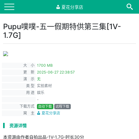
夏花分享店
Pupu噗噗-五一假期特供第三集[1V-
1.7G]
大 小
1700 MB
更 新
2025-06-27 22:38:57
演 示
无
类 型
实拍素材
用 途
娱乐
-
下载方式
自动下载
远程下载
窝 主
夏花分享店
资源详情
本资源由作者自拍出品-1V-1.7G-时长30分