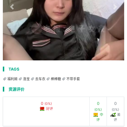
TAGS
福利姬
洛宝
去车衣
棒棒糖
不带手套
资源评价
0
0
0
(0%)
好评
(0%)
(0%)
中
差
评
评