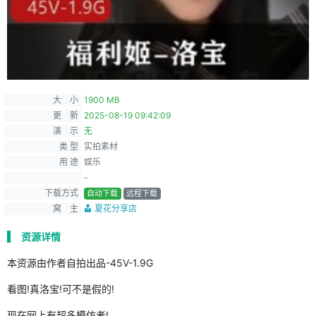
大 小
1900 MB
更 新
2025-08-19 09:42:09
演 示
无
类 型
实拍素材
用 途
娱乐
-
下载方式
自动下载
远程下载
窝 主
夏花分享店
资源详情
本资源由作者自拍出品-45V-1.9G
看图!真洛宝!可不是假的!
现在网上有超多模仿者!