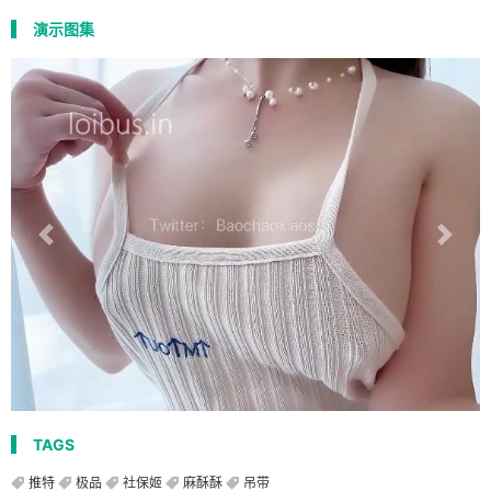
演示图集
TAGS
推特
极品
社保姬
麻酥酥
吊带