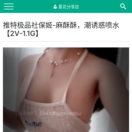
夏花分享店
推特极品社保姬-麻酥酥，潮诱惑喷水
【2V-1.1G】