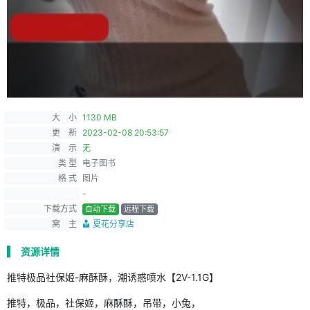
大 小
1130 MB
更 新
2023-02-08 20:53:57
演 示
无
类 型
电子图书
格 式
图片
-
下载方式
自动下载
远程下载
窝 主
夏花分享店
资源详情
推特极品社保姬-麻酥酥，潮诱惑喷水【2V-1.1G】
推特，极品，社保姬，麻酥酥，吊带，小兔，