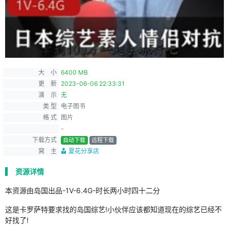
大 小
6400 MB
更 新
2023-06-06 22:33:31
演 示
无
类 型
电子图书
格 式
图片
-
下载方式
自动下载
远程下载
窝 主
夏花分享店
资源详情
本资源由岛国出品-1V-6.4G-时长两小时四十二分
这是卡罗萨特要求找的岛国综艺!小伙伴应该都知道现在的综艺已经不
好找了!