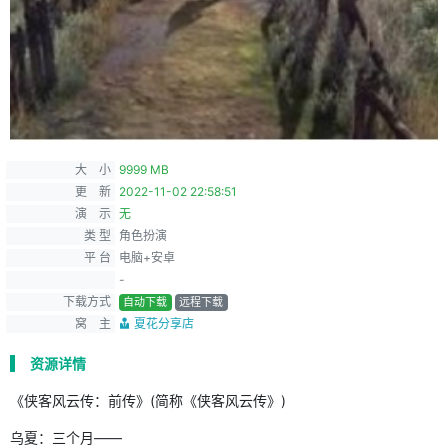
大 小
9999 MB
更 新
2022-11-02 22:58:51
演 示
无
类 型
角色扮演
平 台
电脑+安卓
-
下载方式
自动下载
远程下载
窝 主
夏花分享店
资源详情
《侠客风云传：前传》(简称《侠客风云传》)
乌夏：三个月——