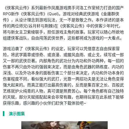
《侠客风云传》系列最新作凤凰游戏携手河洛工作室倾力打造的国产
RPG新作《侠客风云传》(Quel)。游戏对经典武侠游戏《金庸群侠
传》，从设计理念到游戏玩法，无一不是致敬之作。本作讲述的是本
传的两位师兄(谷月轩与荆棘)在《侠客风云传》中的侠客少年时代，
将与新女主卫紫绫联手，担任游戏主角的故事。玩家可以随心所欲地
组建侠客战队，自由闯荡武侠世界，这些都将成为游戏的一大看点。
游戏沿袭了《侠客风云传》的设定，玩家可以凭借意志自由探索冒
险，将武学篇章或惊奇、或浪漫、或腥风血雨、或止戈，续写成一部
又一部的武侠巨著。内部角色的武功分为内功和外功两种，每一招的
伤害不再只由外功的强弱来决定，而是由角色武器的熟练度、内功的
深浅、以及外功本身的面板伤害三个部分来决定，内功和外功本身的
伤害程度不同，看似强大的武打，光靠一两招功夫是无法让角色变得
强大起来的。而真正能打出最高伤害的，反而是集百家之长、百般武
艺练就炉火纯青的人物，真可谓是煞费苦心。每个角色都有自己独特
的天赋，部分天赋搭配起来会非常有趣，也期待玩家在此系统下能够
获得乐趣，感兴趣的小伙伴们赶快下载体验吧~
演示图集