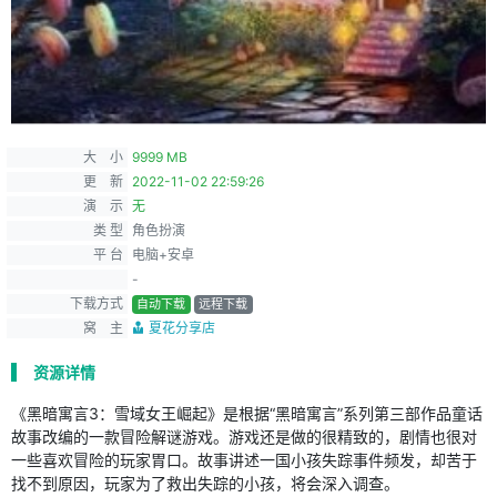
大 小
9999 MB
更 新
2022-11-02 22:59:26
演 示
无
类 型
角色扮演
平 台
电脑+安卓
-
下载方式
自动下载
远程下载
窝 主
夏花分享店
资源详情
《黑暗寓言3：雪域女王崛起》是根据“黑暗寓言”系列第三部作品童话
故事改编的一款冒险解谜游戏。游戏还是做的很精致的，剧情也很对
一些喜欢冒险的玩家胃口。故事讲述一国小孩失踪事件频发，却苦于
找不到原因，玩家为了救出失踪的小孩，将会深入调查。