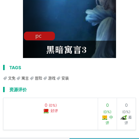
TAGS
文免
寓言
冒险
游戏
安装
资源评价
0
0
0
(0%)
好评
(0%)
(0%)
中
差
评
评