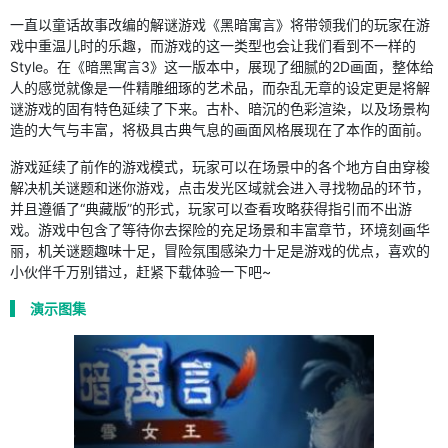
一直以童话故事改编的解谜游戏《黑暗寓言》将带领我们的玩家在游
戏中重温儿时的乐趣，而游戏的这一类型也会让我们看到不一样的
Style。在《暗黑寓言3》这一版本中，展现了细腻的2D画面，整体给
人的感觉就像是一件精雕细琢的艺术品，而杂乱无章的设定更是将解
谜游戏的固有特色延续了下来。古朴、暗沉的色彩渲染，以及场景构
造的大气与丰富，将极具古典气息的画面风格展现在了本作的面前。
游戏延续了前作的游戏模式，玩家可以在场景中的各个地方自由穿梭
解决机关谜题和迷你游戏，点击发光区域就会进入寻找物品的环节，
并且遵循了“典藏版”的形式，玩家可以查看攻略获得指引而不出游
戏。游戏中包含了等待你去探险的充足场景和丰富章节，环境刻画华
丽，机关谜题趣味十足，冒险氛围感染力十足是游戏的优点，喜欢的
小伙伴千万别错过，赶紧下载体验一下吧~
演示图集