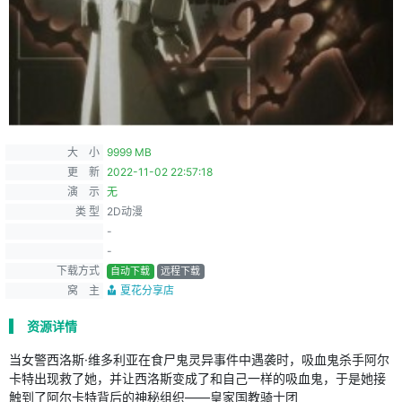
大 小
9999 MB
更 新
2022-11-02 22:57:18
演 示
无
类 型
2D动漫
-
-
下载方式
自动下载
远程下载
窝 主
夏花分享店
资源详情
当女警西洛斯·维多利亚在食尸鬼灵异事件中遇袭时，吸血鬼杀手阿尔
卡特出现救了她，并让西洛斯变成了和自己一样的吸血鬼，于是她接
触到了阿尔卡特背后的神秘组织——皇家国教骑士团