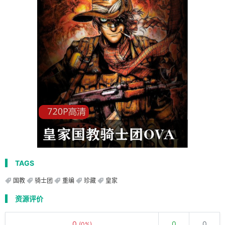
TAGS
国教
骑士团
重编
珍藏
皇家
资源评价
0
0
0
(0%)