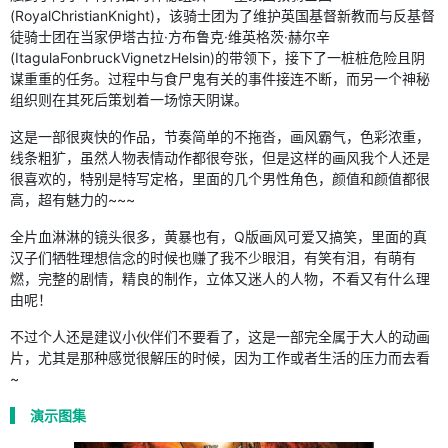
(RoyalChristianKnight)，该骑士团为了维护英国基督新教而与反基督
徒骑士团在当家伊塔古拉·方布鲁克·维英格茨·赫尔辛
(ItagulaFonbruckVignetzHelsin)的带领下，接下了一桩桩危险且阴
谋重重的任务。过程中与食尸鬼有关的事件接连不断，而另一个神秘
组织则在其死后策划着一场惊天阴谋。
这是一部很爽快的作品，节奏简单的不拖沓，画风霸气，色彩浓重，
线条粗犷，虽然人物表情动作都很夸张，但是这样的画风我个人还是
很喜欢的，特别是特写定格，里面的几个男性角色，颜值和颜值都很
高，超有魅力的~~~
全片血淋淋的镜头很多，黄暴也有，Q版画风可爱又搞笑，里面的真
汉子们牺牲理想信念的时候也赚了我不少眼泪，有笑有泪，有萌有
燃，完整的剧情，精良的制作，立体又迷人的人物，不看又有什么理
由呢！
不过个人还是建议小伙伴们不要看了，这是一部完全属于大人的动画
片，尤其是那种感觉很解压的时候，因为工作或者生活的压力而去看
~
演示图集