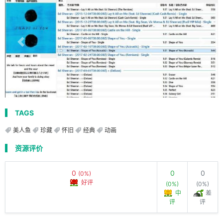
TAGS
美人鱼
珍藏
怀旧
经典
动画
资源评价
0
0
0
(0%)
好评
(0%)
(0%)
中
差
评
评