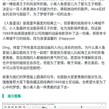
被一睹俊美王子的风采所折服。小美人鱼爱丽儿为了能与王子相爱，
决定以一双人类普通女子的腿为代价，换取她动听的歌声。Alice在好
友的支持与鼓励下，为了梦想不顾一切的出发~
《人鱼童话》是我童年最爱的经典之一，但原著的结局却令人唏嘘不
已，小人鱼最终也没能获得王子的爱，化为泡影销声匿迹。但这部
1989年由美国迪斯尼公司改编的动画电影弥补了这一伤痛，将原本令
人唏嘘不已的结局，改为浪漫温馨的《Happyen
Ding，修复了所有喜欢这部动画的人内心深处的创伤。为什么美人鱼
爱丽儿最后能和王子在一起呢？那是因为爱丽儿比起海之女中的形象
更勇敢，而且周围的人都被她的勇气所打动，愿意给予理解和支持，
也许世俗的枷锁总会存在，但是为了爱情，敢于突破，勇往直前，也
许可以改写命运的悲剧吧~
故事为我们的梦想画上圆满的句号，也鼓励大家更勇敢的面对生活，
强推推荐大家下载收藏这部经典的1989迪士尼动画，也希望大家为了
心中的梦想，像小美人鱼一样勇敢的走下去~
演示图集