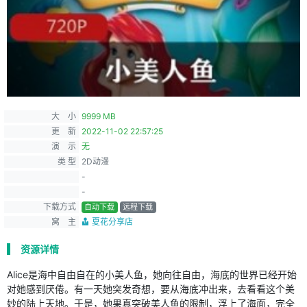
大 小
9999 MB
更 新
2022-11-02 22:57:25
演 示
无
类 型
2D动漫
-
-
下载方式
自动下载
远程下载
窝 主
夏花分享店
资源详情
Alice是海中自由自在的小美人鱼，她向往自由，海底的世界已经开始
对她感到厌倦。有一天她突发奇想，要从海底冲出来，去看看这个美
妙的陆上天地。于是，她果真突破美人鱼的限制，浮上了海面，完全