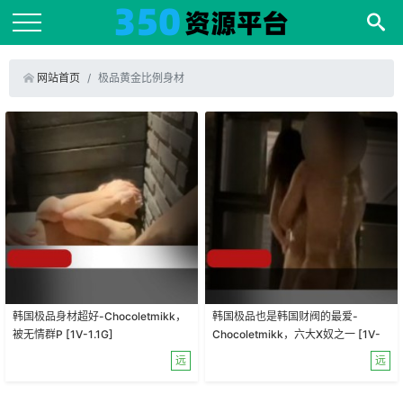
网站首页
极品黄金比例身材
韩国极品身材超好-Chocoletmikk，
韩国极品也是韩国财阀的最爱-
被无情群P [1V-1.1G]
Chocoletmikk，六大X奴之一 [1V-
1.1G]
远
远