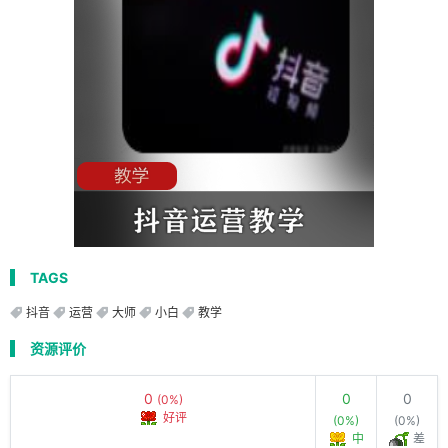
TAGS
抖音
运营
大师
小白
教学
资源评价
0
0
0
(0%)
好评
(0%)
(0%)
中
差