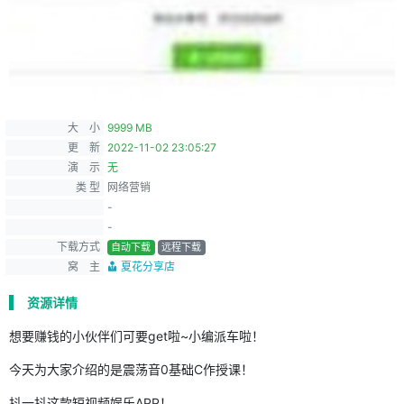
大 小
9999 MB
更 新
2022-11-02 23:05:27
演 示
无
类 型
网络营销
-
-
下载方式
自动下载
远程下载
窝 主
夏花分享店
资源详情
想要赚钱的小伙伴们可要get啦~小编派车啦！
今天为大家介绍的是震荡音0基础C作授课！
抖一抖这款短视频娱乐APP！