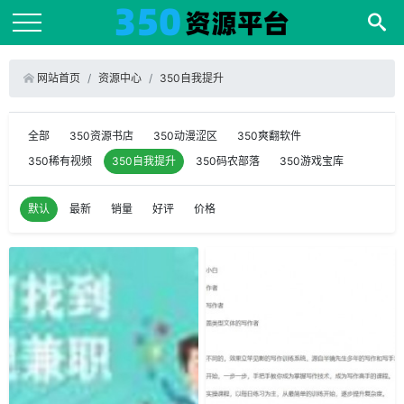
网站首页
资源中心
350自我提升
全部
350资源书店
350动漫涩区
350爽翻软件
350稀有视频
350自我提升
350码农部落
350游戏宝库
默认
最新
销量
好评
价格