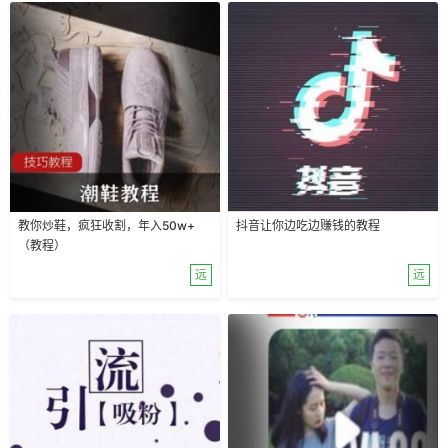
教你炒鞋，疯狂收割，年入50w+
抖音让你边吃边赚钱的教程
（教程）
远
远