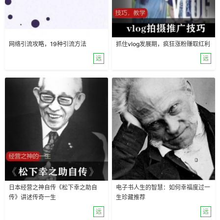
网络引流攻略，19种引流方法
抓住vlog发展期，疯狂涨粉赚取红利
远
远
日本经营之神自传《松下幸之助自
电子书人生的智慧：如何幸福度过一
传》讲述传奇一生
生珍藏推荐
远
远