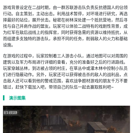
游戏背景设定在二战时期，由一群苏联游击队负责反抗德国人的佔领
行动。自主策划，主动出击。利用战术暂停，对环境进行研究，再选
择最好的站位，展开伏击。秘密在树林深处建一个抵抗营地，然后寻
找与自己并肩作战的盟友。玩家可以体验二战特有的戏剧性背景，成
为红军在敌后战线上的指挥官，同时获得急需的资源以维持抵抗，从
而组建多支独特的游击队，承担不同的任务，削弱敌人的火力和基础
设施。
在游戏的过程中，玩家控制着三人游击小队，通过地图可以对周围的
建筑以及军力布局进行详细的查看，充分的准备好之后的行进路线。
玩家穿越丛林，到达被占领的村庄，在草丛中或灌木林中控制小队员
们进行隐蔽动作。另外，玩家还可以获得被击杀的敌人的战利品，点
击敌人还可以看到他的警戒范围，喜欢战争题材游戏的朋友千万不要
错过，赶快下载加入吧，带领自己的队伍一起去赢取胜利吧~
演示图集