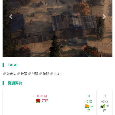
TAGS
游击队
破解
战略
游戏
1941
资源评价
0
0
0
(0%)
好评
(0%)
(0%)
中
差
评
评