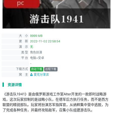
大 小
9999 MB
更 新
2022-11-02 22:58:54
演 示
无
类 型
角色扮演
平 台
电脑+安卓
-
下载方式
自动下载
远程下载
窝 主
夏花分享店
资源详情
《游击队1941》是由俄罗斯游戏工作室Alter开发的一款即时战略游
戏，这次玩家控制的是战略小队，在德军后方执行任务，而不是西方
联盟的精锐部队。玩家将扮演苏军指挥官，从纳粹集中营中逃脱，为
了完成各种任务，并最终攻陷敌军，召集小队组建游击队。