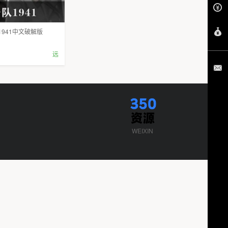
941中文破解版
远
WEIXIN