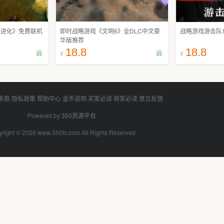
存进化》免费联机
即时战略游戏《文明6》全DLC中文豪
战略游戏游击队1
华版推荐
18.8
18.8
远
远
¥
¥
条款
隐私政策
帮助中心
金币说明
买家必读
商家必读
意见反馈
Powered by
350资源平台
right © 2026 www.350fx.com All Rights Reserved