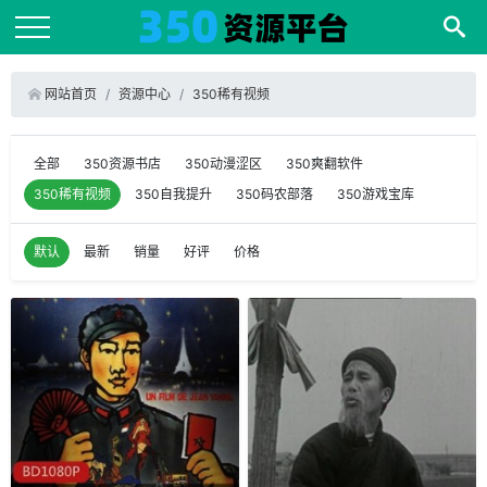
网站首页
资源中心
350稀有视频
全部
350资源书店
350动漫涩区
350爽翻软件
350稀有视频
350自我提升
350码农部落
350游戏宝库
默认
最新
销量
好评
价格