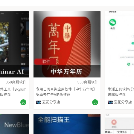
350爽翻软件
350爽翻软件
工具《Skylum
专用日历查询应用软件《中华万年历》
生活工具软件(分
破解版推荐
安卓去广告VIP版推荐
破解版推荐
夏花分享店
夏花分享店
远
远