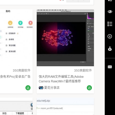
350爽翻软件
350爽翻软件
身有术Pro)安卓去广告
强大的RAW文件编辑工具(Adobe
Camera Raw)Win7最终版推荐
夏花分享店
远
远