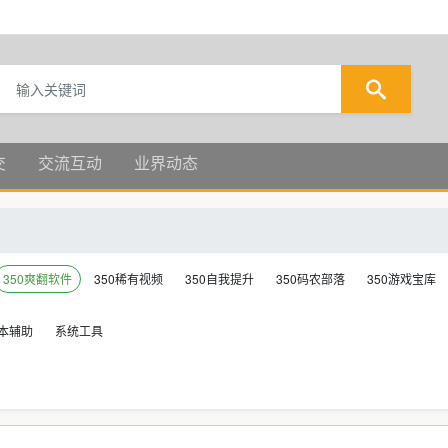
交
交流互动
业界动态
350爽翻软件
350稀有视频
350自我提升
350码农部落
350游戏宝库
本辅助
系统工具