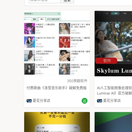
350爽翻软件
付费歌曲《洛雪音乐助手》破解免费版
AI人工智能图像处理软件
Luminar AI》官方
夏花分享店
夏花分享店
远