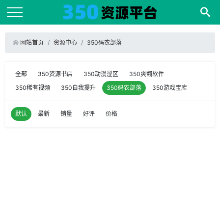
网站首页
资源中心
350码农部落
全部
350资源书店
350动漫涩区
350爽翻软件
350稀有视频
350自我提升
350码农部落
350游戏宝库
默认
最新
销量
好评
价格