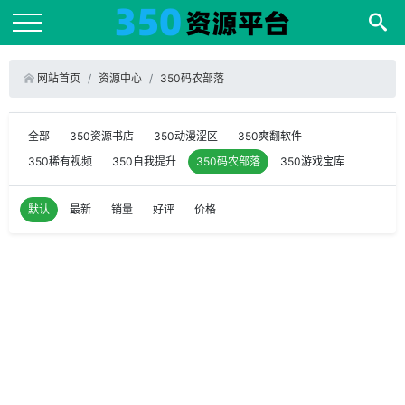
网站首页
资源中心
350码农部落
全部
350资源书店
350动漫涩区
350爽翻软件
350稀有视频
350自我提升
350码农部落
350游戏宝库
默认
最新
销量
好评
价格