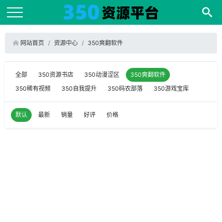
网站首页
资源中心
350爽翻软件
全部
350资源书店
350动漫涩区
350爽翻软件
350稀有视频
350自我提升
350码农部落
350游戏宝库
默认
最新
销量
好评
价格