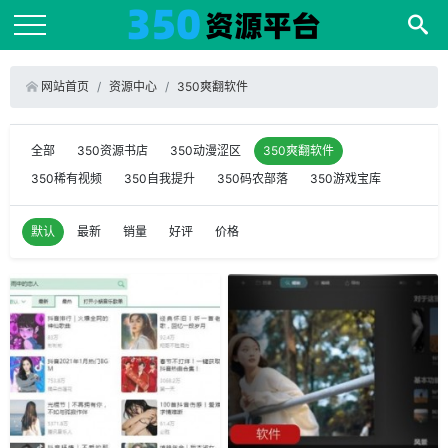
网站首页
资源中心
350爽翻软件
全部
350资源书店
350动漫涩区
350爽翻软件
350稀有视频
350自我提升
350码农部落
350游戏宝库
默认
最新
销量
好评
价格