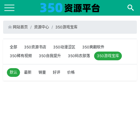
网站首页
资源中心
350游戏宝库
全部
350资源书店
350动漫涩区
350爽翻软件
350稀有视频
350自我提升
350码农部落
350游戏宝库
默认
最新
销量
好评
价格