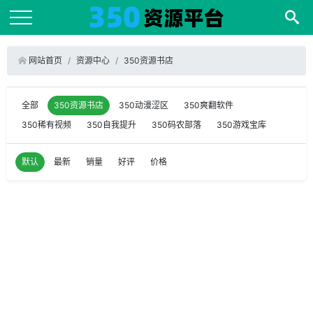
网站首页
资源中心
350资源书店
全部
350资源书店
350动漫涩区
350爽翻软件
350稀有视频
350自我提升
350码农部落
350游戏宝库
默认
最新
销量
好评
价格